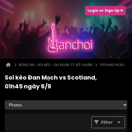
Login or Sign Up
BÓNG ĐÁ – SOI KÈO – DỰ ĐOÁN TỶ SỐ CHUẨN
TIPS AND PICKS
Soi kèo Đan Mạch vs Scotland,
01h45 ngày 6/9
Filter