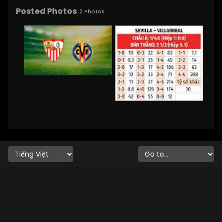
Posted Photos
2
Photos