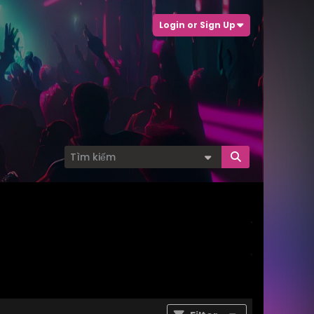
Login or Sign Up