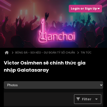
Login or Sign Up
BÓNG ĐÁ – SOI KÈO – DỰ ĐOÁN TỶ SỐ CHUẨN
TIN TỨC
Victor Osimhen sẽ chính thức gia
nhập Galatasaray
Filter