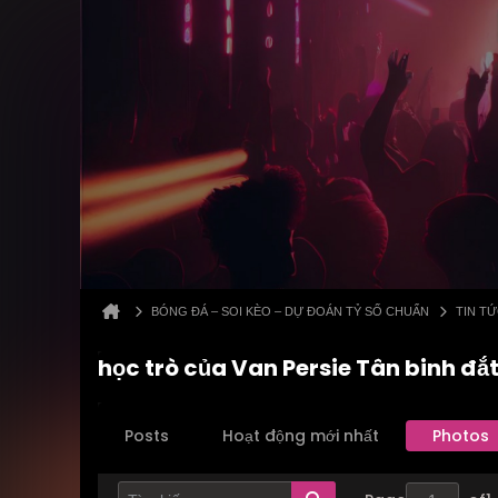
BÓNG ĐÁ – SOI KÈO – DỰ ĐOÁN TỶ SỐ CHUẨN
TIN T
học trò của Van Persie Tân binh đắt
Posts
Hoạt động mới nhất
Photos