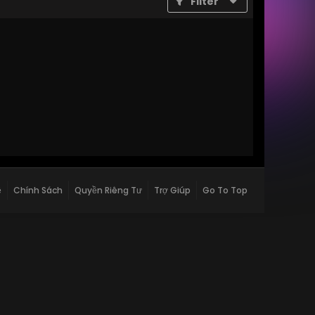
Filter
ệ
Chính Sách
Quyền Riêng Tư
Trợ Giúp
Go To Top