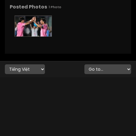
Posted Photos
1
Photo