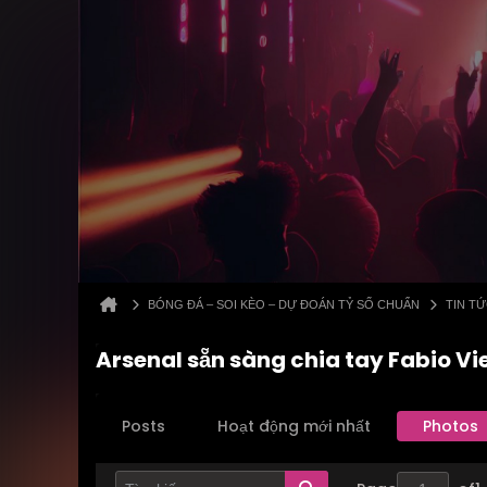
BÓNG ĐÁ – SOI KÈO – DỰ ĐOÁN TỶ SỐ CHUẨN
TIN T
Arsenal sẵn sàng chia tay Fabio Vi
Posts
Hoạt động mới nhất
Photos