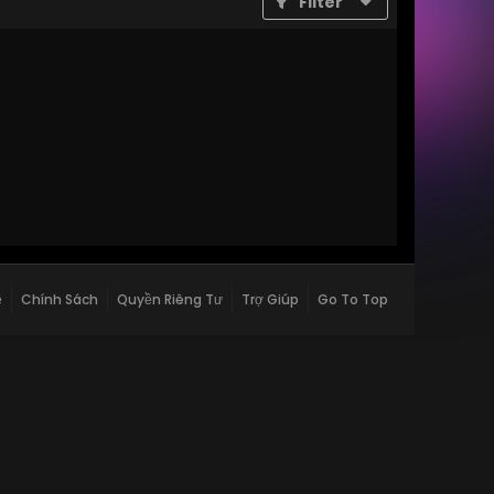
Filter
ệ
Chính Sách
Quyền Riêng Tư
Trợ Giúp
Go To Top