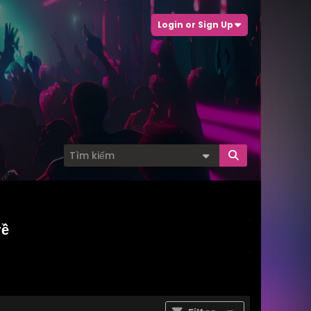
Login or Sign Up
về