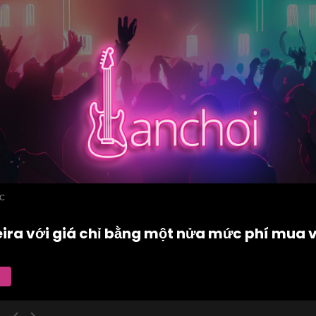
ỨC
eira với giá chỉ bằng một nửa mức phí mua 