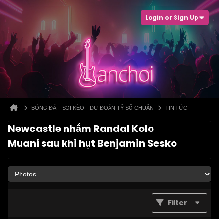
Login or Sign Up
BÓNG ĐÁ – SOI KÈO – DỰ ĐOÁN TỶ SỐ CHUẨN
TIN TỨC
Newcastle nhắm Randal Kolo
Muani sau khi hụt Benjamin Sesko
Filter