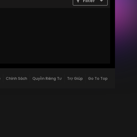
Filter
ệ
Chính Sách
Quyền Riêng Tư
Trợ Giúp
Go To Top