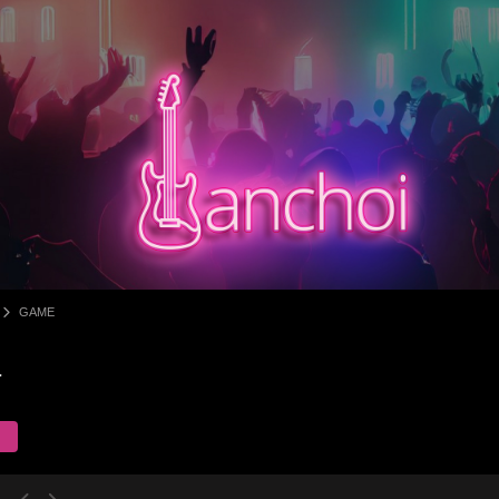
GAME
ả