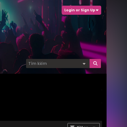
Login or Sign Up