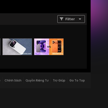
Filter
ệ
Chính Sách
Quyền Riêng Tư
Trợ Giúp
Go To Top