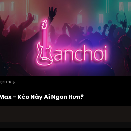
IỆN THOẠI
o Max - Kèo Này Ai Ngon Hơn?