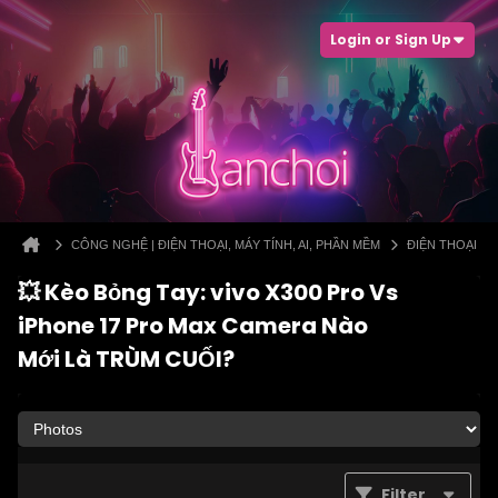
Login or Sign Up
CÔNG NGHỆ | ĐIỆN THOẠI, MÁY TÍNH, AI, PHẦN MỀM
ĐIỆN THOẠI
💥 Kèo Bỏng Tay: vivo X300 Pro Vs
iPhone 17 Pro Max Camera Nào
Mới Là TRÙM CUỐI?
Filter