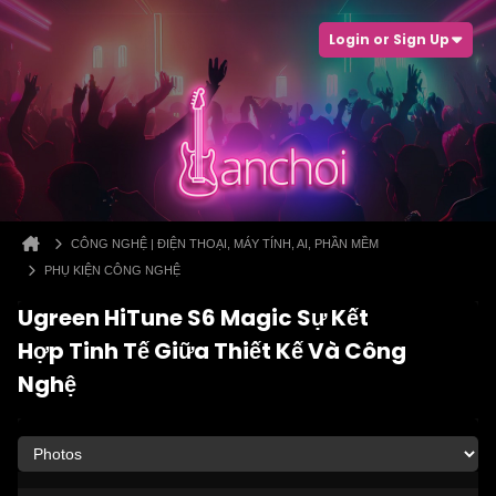
Login or Sign Up
CÔNG NGHỆ | ĐIỆN THOẠI, MÁY TÍNH, AI, PHẦN MỀM
PHỤ KIỆN CÔNG NGHỆ
Ugreen HiTune S6 Magic Sự Kết
Hợp Tinh Tế Giữa Thiết Kế Và Công
Nghệ