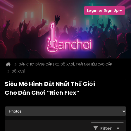
Login or Sign Up
DÂN CHƠI ĐẲNG CẤP | XE, ĐỒ XA XỈ, TRẢI NGHIỆM CAO CẤP
ĐỒ XA SỈ
Siêu Mô Hình Đắt Nhất Thế Giới
Cho Dân Chơi “Rich Flex”
Filter