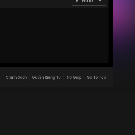
Filter
ệ
Chính Sách
Quyền Riêng Tư
Trợ Giúp
Go To Top