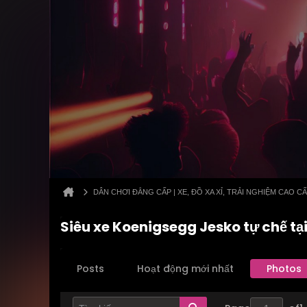
DÂN CHƠI ĐẲNG CẤP | XE, ĐỒ XA XỈ, TRẢI NGHIỆM CAO C
Siêu xe Koenigsegg Jesko tự chế tạ
Posts
Hoạt động mới nhất
Photos