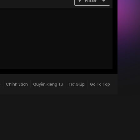
Filter
ệ
Chính Sách
Quyền Riêng Tư
Trợ Giúp
Go To Top