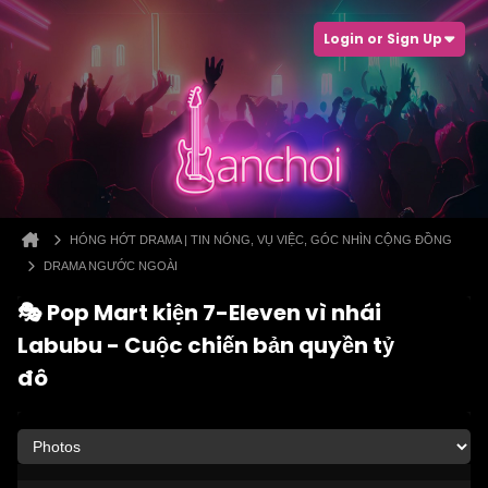
Login or Sign Up
HÓNG HỚT DRAMA | TIN NÓNG, VỤ VIỆC, GÓC NHÌN CỘNG ĐỒNG
DRAMA NGƯỚC NGOÀI
🎭 Pop Mart kiện 7-Eleven vì nhái
Labubu - Cuộc chiến bản quyền tỷ
đô