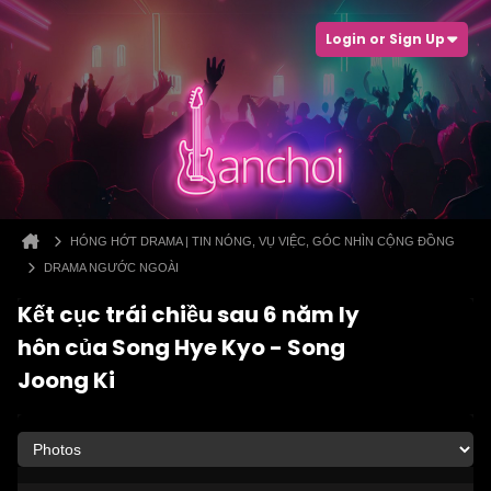
Login or Sign Up
HÓNG HỚT DRAMA | TIN NÓNG, VỤ VIỆC, GÓC NHÌN CỘNG ĐỒNG
DRAMA NGƯỚC NGOÀI
Kết cục trái chiều sau 6 năm ly
hôn của Song Hye Kyo - Song
Joong Ki