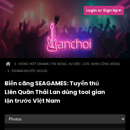
Login or Sign Up
HÓNG HỚT DRAMA | TIN NÓNG, VỤ VIỆC, GÓC NHÌN CỘNG ĐỒNG
DRAMA NGƯỚC NGOÀI
Biến căng SEAGAMES: Tuyển thủ
LIên Quân Thái Lan dùng tool gian
lận trước Việt Nam