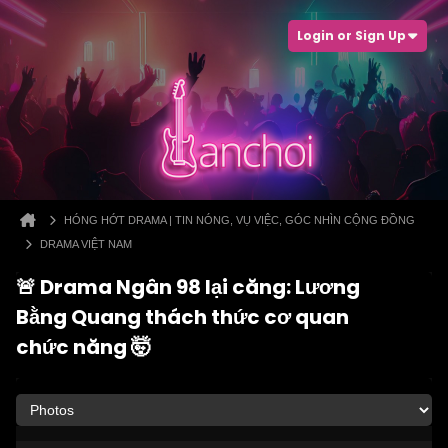
Login or Sign Up
HÓNG HỚT DRAMA | TIN NÓNG, VỤ VIỆC, GÓC NHÌN CỘNG ĐỒNG
DRAMA VIỆT NAM
🚨 Drama Ngân 98 lại căng: Lương
Bằng Quang thách thức cơ quan
chức năng 🤯