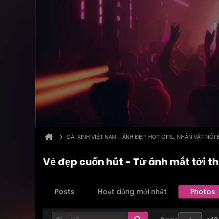
GÁI XINH VIỆT NAM – ẢNH ĐẸP, HOT GIRL, NHÂN VẬT NỔI 
Vẻ đẹp cuốn hút - Từ ánh mắt tới t
Posts
Hoạt động mới nhất
Photos