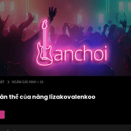
BẬT
NGẮM GÁI XINH + 16
hân thể của nàng lizakovalenkoo