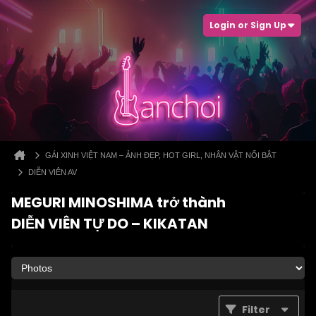
Login or Sign Up
GÁI XINH VIỆT NAM – ẢNH ĐẸP, HOT GIRL, NHÂN VẬT NỔI BẬT
DIỄN VIÊN AV
MEGURI MINOSHIMA trở thành
DIỄN VIÊN TỰ DO – KIKATAN
Filter