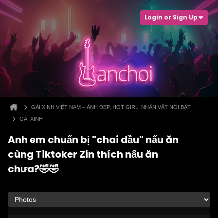
Login or Sign Up
GÁI XINH VIỆT NAM – ẢNH ĐẸP, HOT GIRL, NHÂN VẬT NỔI BẬT
GÁI XINH
Anh em chuẩn bị "chai dầu" nấu ăn
cùng Tiktoker Zin thích nấu ăn
chưa?🤣🤣