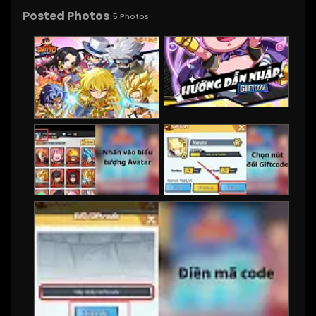
Posted Photos
5
Photos