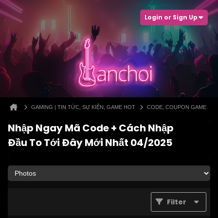
Login or Sign Up
GAMING | TIN TỨC, SỰ KIỆN, GAME HOT
CODE, COUPON GAME
Nhập Ngay Mã Code + Cách Nhập
Đầu To Tới Đây Mới Nhất 04/2025
Filter