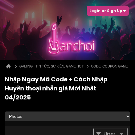
Login or Sign Up
GAMING | TIN TỨC, SỰ KIỆN, GAME HOT
CODE, COUPON GAME
Nhập Ngay Mã Code + Cách Nhập
Huyền thoại nhẫn giả Mới Nhất
04/2025
Filter