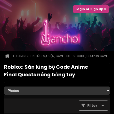
Login or Sign Up
GAMING | TIN TỨC, SỰ KIỆN, GAME HOT
CODE, COUPON GAME
Roblox: Săn lùng bộ Code Anime
Final Quests nóng bỏng tay
Filter