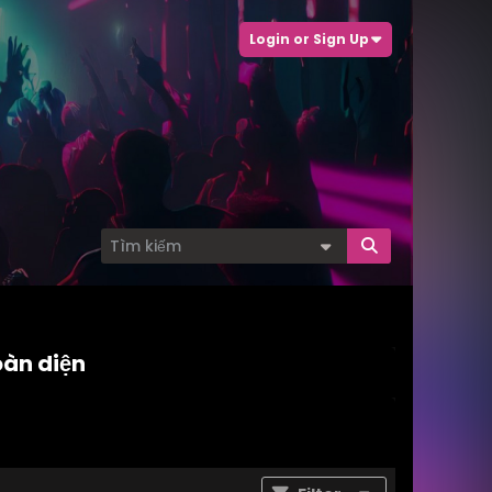
Login or Sign Up
oàn diện