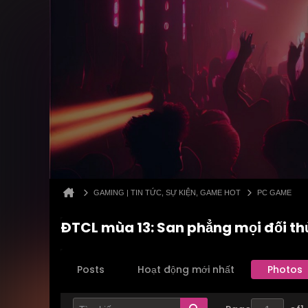
GAMING | TIN TỨC, SỰ KIỆN, GAME HOT
PC GAME
ĐTCL mùa 13: San phẳng mọi đối thủ
Posts
Hoạt động mới nhất
Photos