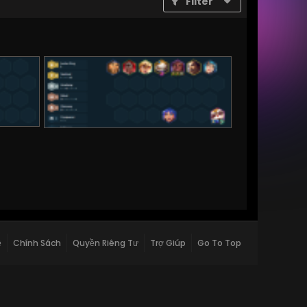
Filter
ệ
Chính Sách
Quyền Riêng Tư
Trợ Giúp
Go To Top