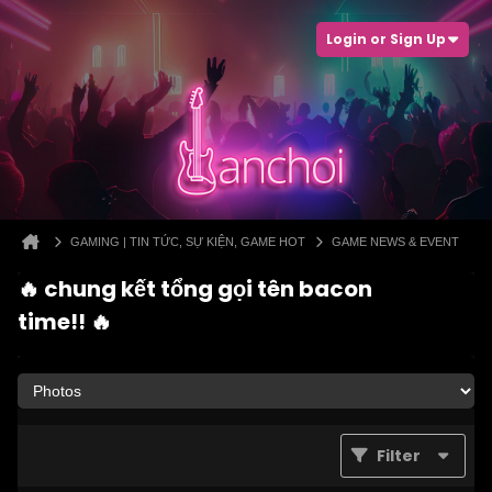
Login or Sign Up
GAMING | TIN TỨC, SỰ KIỆN, GAME HOT
GAME NEWS & EVENT
🔥 chung kết tổng gọi tên bacon
time!! 🔥
Filter