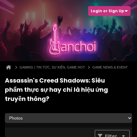
Login or Sign Up
GAMING | TIN TỨC, SỰ KIỆN, GAME HOT
GAME NEWS & EVENT
Assassin's Creed Shadows: Siêu
phẩm thực sự hay chỉ là hiệu ứng
truyền thông?
Filter