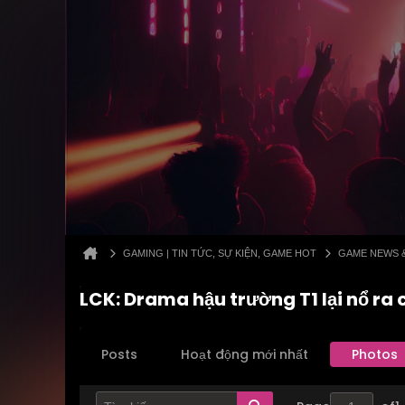
GAMING | TIN TỨC, SỰ KIỆN, GAME HOT
GAME NEWS 
LCK: Drama hậu trường T1 lại nổ ra 
Posts
Hoạt động mới nhất
Photos