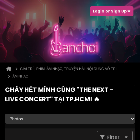
Login or Sign Up
GIẢI TRÍ | PHIM, ÂM NHẠC, TRUYỆN HÀI, NỘI DUNG VÔ TRI
ÂM NHẠC
CHÁY HẾT MÌNH CÙNG "THE NEXT -
LIVE CONCERT" TẠI TP.HCM! 🔥
Filter