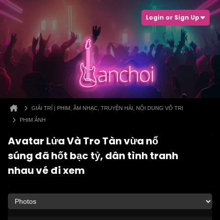
Login or Sign Up
GIẢI TRÍ | PHIM, ÂM NHẠC, TRUYỆN HÀI, NỘI DUNG VÔ TRI
PHIM ẢNH
Avatar Lửa Và Tro Tàn vừa nổ
súng đã hốt bạc tỷ, dân tình tranh
nhau vé đi xem