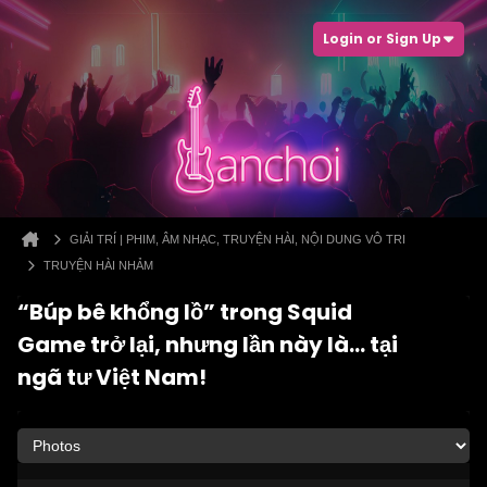
Login or Sign Up
GIẢI TRÍ | PHIM, ÂM NHẠC, TRUYỆN HÀI, NỘI DUNG VÔ TRI
TRUYỆN HÀI NHẢM
“Búp bê khổng lồ” trong Squid
Game trở lại, nhưng lần này là… tại
ngã tư Việt Nam!