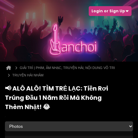
Login or Sign Up
GIẢI TRÍ | PHIM, ÂM NHẠC, TRUYỆN HÀI, NỘI DUNG VÔ TRI
TRUYỆN HÀI NHẢM
📢 ALÔ ALÔ! TÌM TRẺ LẠC: Tiền Rơi
Trúng Đầu 1 Năm Rồi Mà Không
Thèm Nhặt! 😂