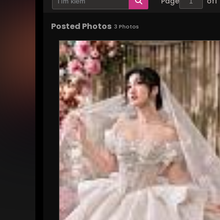
Page
of
1
Posted Photos
3
Photos