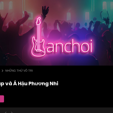
NHỮNG THỨ VÔ TRI
up và Á Hậu Phương Nhi