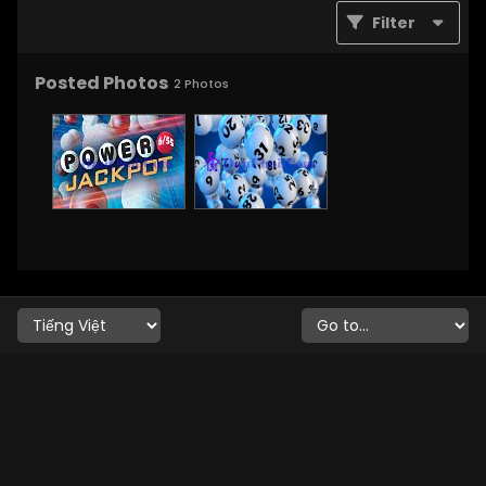
Filter
Posted Photos
2
Photos