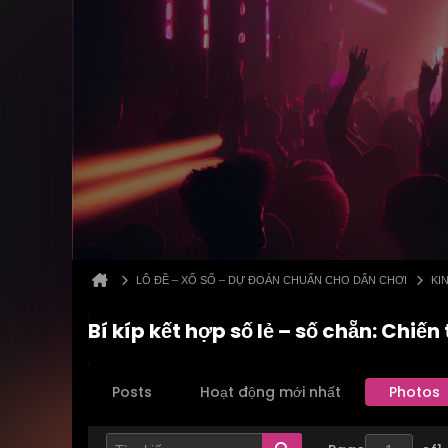
LÔ ĐỀ – XỔ SỐ – DỰ ĐOÁN CHUẨN CHO DÂN CHƠI
KI
Bí kíp kết hợp số lẻ – số chẵn: Chiế
Posts
Hoạt động mới nhất
Photos