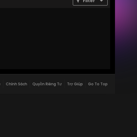
Filter
ệ
Chính Sách
Quyền Riêng Tư
Trợ Giúp
Go To Top