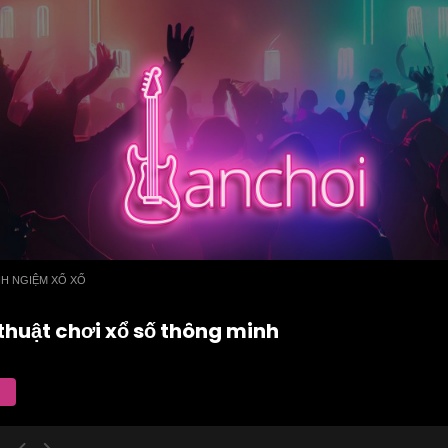
NH NGIỆM XỔ XỐ
n thuật chơi xổ số thông minh