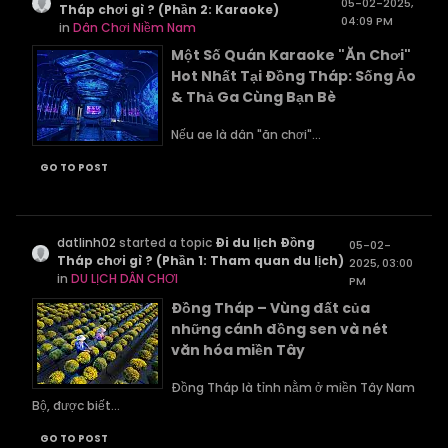
05-02-2025,
Tháp chơi gì ? (Phần 2: Karaoke)
04:09 PM
in
Dân Chơi Niềm Nam
Một Số Quán Karaoke "Ăn Chơi"
Hot Nhất Tại Đồng Tháp: Sống Ảo
& Thả Ga Cùng Bạn Bè
Nếu ae là dân "ăn chơi"...
GO TO POST
datlinh02
started a topic
Đi du lịch Đồng
05-02-
Tháp chơi gì ? (Phần 1: Tham quan du lịch)
2025, 03:00
in
DU LỊCH DÂN CHƠI
PM
Đồng Tháp – Vùng đất của
những cánh đồng sen và nét
văn hóa miền Tây
Đồng Tháp là tỉnh nằm ở miền Tây Nam
Bộ, được biết...
GO TO POST