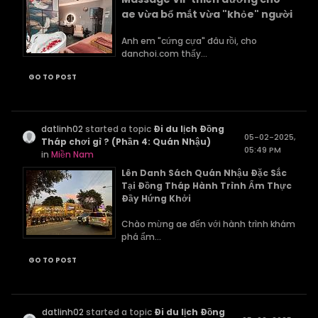
ae vừa bổ mắt vừa "khỏe" người
Anh em "cứng cựa" đâu rồi, cho
danchoi.com thấy...
GO TO POST
datlinh02
started a topic
Đi du lịch Đồng
05-02-2025,
Tháp chơi gì ? (Phần 4: Quán Nhậu)
05:49 PM
in
Miền Nam
Lên Danh Sách Quán Nhậu Đặc Sắc
Tại Đồng Tháp Hành Trình Ẩm Thực
Đầy Hứng Khởi
Chào mừng ae đến với hành trình khám
phá ẩm...
GO TO POST
datlinh02
started a topic
Đi du lịch Đồng