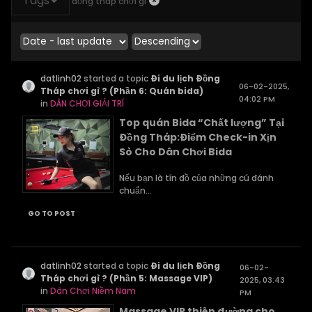
Tags
đồng tháp chơi gì
datlinh02
started a topic
Đi du lịch Đồng
06-02-2025,
Tháp chơi gì ? (Phần 6: Quán bida)
04:02 PM
in
DÂN CHƠI GIẢI TRÍ
Top quán Bida “Chất lượng” Tại
Đồng Tháp:Điểm Check-in Xịn
Sò Cho Dân Chơi Bida
Nếu bạn là tín đồ của những cú đánh
chuẩn...
GO TO POST
datlinh02
started a topic
Đi du lịch Đồng
06-02-
Tháp chơi gì ? (Phần 5: Massage VIP)
2025, 03:43
in
Dân Chơi Niềm Nam
PM
Massage VIP thiên đường cho