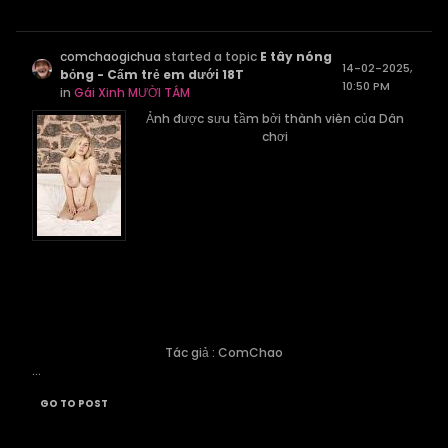
comchaogichua
started a topic
E tây nóng
14-02-2025,
bỏng - Cấm trẻ em dưới 18T
10:50 PM
in
Gái Xinh MƯỜI TÁM
Ảnh được sưu tầm bởi thành viên của Dân
chơi
Tác giả : ComChao
...
GO TO POST