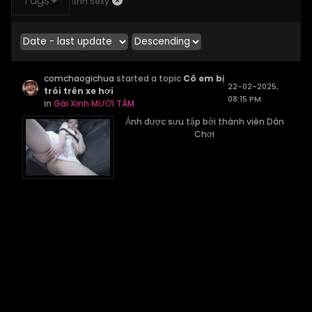
Tags
ảnh sexy
comchaogichua
started a topic
Cô em bị
22-02-2025,
trói trên xe hơi
08:15 PM
in
Gái Xinh MƯỜI TÁM
Ảnh được sưu tập bởi thành viên Dân
Chơi