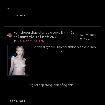
...
GO TO POST
comchaogichua
started a topic
Nhìn tây
14-02-2025,
thả dáng vẫn phê nhất AE ạ
11:10 PM
in
Gái Xinh MƯỜI TÁM
Bộ ảnh được sưu tập bởi thành viên của Dân
chơi
Người đẹp trong ánh nắng chiều
...
GO TO POST