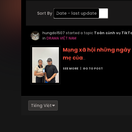
Sort By
Date - last update
Order
hungdo1507
Descending
started a topic
Toàn cảnh vụ TikTo
in
DRAMA VIỆT NAM
Mạng xã hội những ngày q
mẹ của
...
SEE MORE
|
GO TO POST
Tiếng Việt