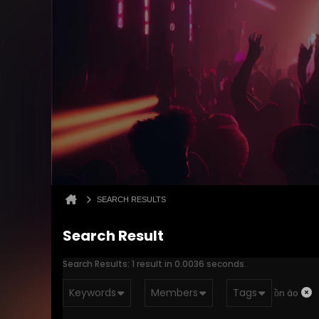
SEARCH RESULTS
Search Result
Search Results:
1 result in 0.0036 seconds.
Keywords
Members
Tags
ồn ào