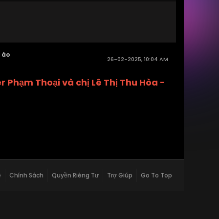
 ào
26-02-2025, 10:04 AM
r Phạm Thoại và chị Lê Thị Thu Hòa -
ệ
Chính Sách
Quyền Riêng Tư
Trợ Giúp
Go To Top