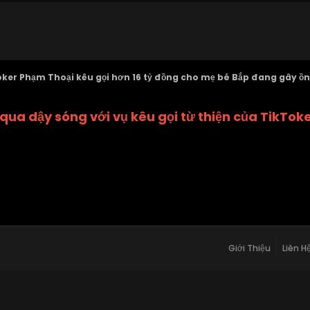
ker Phạm Thoại kêu gọi hơn 16 tỷ đồng cho mẹ bé Bắp đang gây ồn
ua dậy sóng với vụ kêu gọi từ thiện của TikToke
Giới Thiệu
Liên H