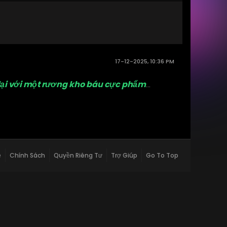
17-12-2025, 10:36 PM
ở lại với một rương kho báu cực phẩm
...
ệ
Chính Sách
Quyền Riêng Tư
Trợ Giúp
Go To Top