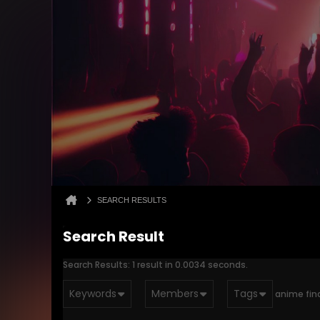
SEARCH RESULTS
Search Result
Search Results:
1 result in 0.0034 seconds.
Keywords
Members
Tags
anime fin