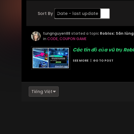
Sort By
Date - last update
Order
tungnguyen88
Descending
started a topic
Roblox: Săn lùn
in
CODE, COUPON GAME
Các tín đồ của vũ trụ Rob
SEE MORE
|
GO TO POST
Tiếng Việt