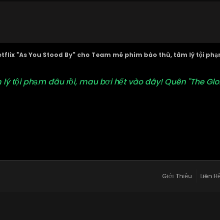
tflix "As You Stood By" cho Team mê phim báo thù, tâm lý tội phạ
 tội phạm đâu rồi, mau bơi hết vào đây! Quên "The Glory"
Giới Thiệu
Liên H