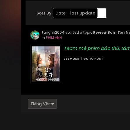
Sort By
Date - last update
Order
tungnh2004
Descending
started a topic
Review Bom Tấn Ne
in
PHIM ẢNH
Team mê phim báo thù, tâm lý
SEE MORE
|
GO TO POST
Tiếng Việt