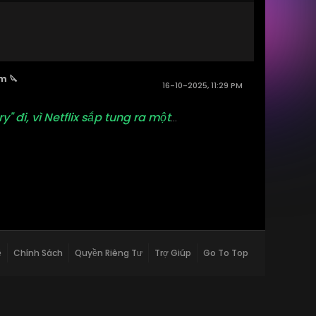
m 🔪
16-10-2025, 11:29 PM
 đi, vì Netflix sắp tung ra một
...
ệ
Chính Sách
Quyền Riêng Tư
Trợ Giúp
Go To Top