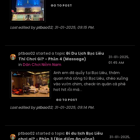
GO TO POST
Last edited by
ptbao02
;
31-01-2025, 09:15 PM
.
ptbao02
started a topic
Đi Du Lịch Bạc Liêu
31-01-2025,
Thì Chơi Gì? - Phần 4 (Massage)
01:45 AM
in
Dân Chơi Niềm Nam
Anh em đã quẩy tại Bạc Liêu, thăm
quan nhà công tử Bạc Liêu, chèo xuồng
vào vườn chim, check-in quán cà phê
hot hit rồi mà...
GO TO POST
Last edited by
ptbao02
;
31-01-2025, 09:14 PM
.
ptbao02
started a topic
Đi du lịch Bạc Liêu
31-01-2025,
chơi gì? - Phần 3 (Địa điểm ăn uống)