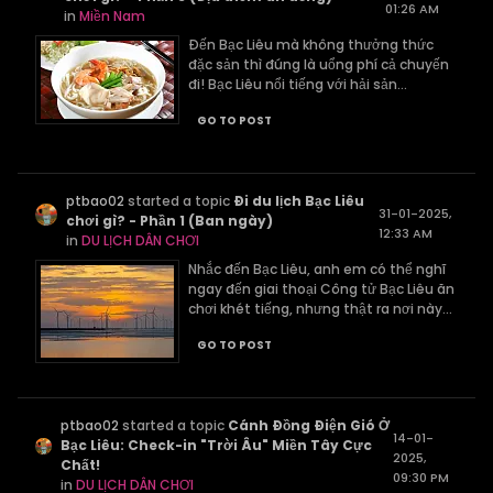
01:26 AM
in
Miền Nam
Đến Bạc Liêu mà không thưởng thức
đặc sản thì đúng là uổng phí cả chuyến
đi! Bạc Liêu nổi tiếng với hải sản...
GO TO POST
ptbao02
started a topic
Đi du lịch Bạc Liêu
31-01-2025,
chơi gì? - Phần 1 (Ban ngày)
12:33 AM
in
DU LỊCH DÂN CHƠI
Nhắc đến Bạc Liêu, anh em có thể nghĩ
ngay đến giai thoại Công tử Bạc Liêu ăn
chơi khét tiếng, nhưng thật ra nơi này...
GO TO POST
ptbao02
started a topic
Cánh Đồng Điện Gió Ở
14-01-
Bạc Liêu: Check-in "Trời Âu" Miền Tây Cực
2025,
Chất!
09:30 PM
in
DU LỊCH DÂN CHƠI