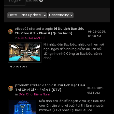
Tags
bạc liêu
ptbao02
started a topic
Đi Du Lịch Bạc Liêu
01-02-2025,
Thì Chơi Gì? - Phần 6 (Quán bida)
03:56 PM
in
DÂN CHƠI GIẢI TRÍ
Khi nhắc đến Bạc Liêu, nhiều anh em sẽ
nghĩ ngay đến những điểm du lịch nổi
tiếng như nhà Công tử Bạc Liêu, cánh
đồng...
GO TO POST
ptbao02
started a topic
Đi Du Lịch Bạc Liêu
31-01-2025,
Thì Chơi Gì? - Phần 5 (KTV)
01:53 AM
in
Dân Chơi Niềm Nam
Nếu anh em lên kế hoạch vi vu Bạc Liêu mà
còn lăn tăn chơi gì buổi tối thì làm chuyến
karaoke (KTV) nhé! Tại Bạc Liêu có...