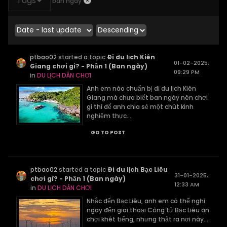
Tags
ban ngày
ptbao02
started a topic
Đi du lịch Kiên
01-02-2025,
Giang chơi gì? - Phần 1 (Ban ngày)
09:29 PM
in
DU LỊCH DÂN CHƠI
Anh em nào chuẩn bị đi du lịch Kiên
Giang mà chưa biết ban ngày nên chơi
gì thì để anh chia sẻ một chút kinh
nghiệm thực...
GO TO POST
ptbao02
started a topic
Đi du lịch Bạc Liêu
31-01-2025,
chơi gì? - Phần 1 (Ban ngày)
12:33 AM
in
DU LỊCH DÂN CHƠI
Nhắc đến Bạc Liêu, anh em có thể nghĩ
ngay đến giai thoại Công tử Bạc Liêu ăn
chơi khét tiếng, nhưng thật ra nơi này...