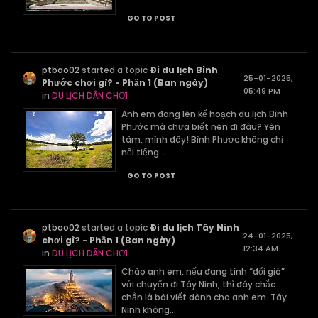
GO TO POST
ptbao02
started a topic
Đi du lịch Bình
25-01-2025,
Phước chơi gì? - Phần 1 (Ban ngày)
05:49 PM
in
DU LỊCH DÂN CHƠI
Anh em đang lên kế hoạch du lịch Bình
Phước mà chưa biết nên đi đâu? Yên
tâm, mình đây! Bình Phước không chỉ
nổi tiếng...
GO TO POST
ptbao02
started a topic
Đi du lịch Tây Ninh
24-01-2025,
chơi gì? - Phần 1 (Ban ngày)
12:34 AM
in
DU LỊCH DÂN CHƠI
Chào anh em, nếu đang tính “đổi gió”
với chuyến đi Tây Ninh, thì đây chắc
chắn là bài viết dành cho anh em. Tây
Ninh không...