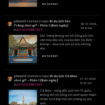
GO TO POST
ptbao02
started a topic
Đi du lịch Sóc
28-01-2025,
Trăng chơi gì? - Phần 1 (Ban ngày)
04:13 PM
in
DU LỊCH DÂN CHƠI
Sóc Trăng không chỉ nổi tiếng bởi nền
văn hóa đặc sắc của ba dân tộc Kinh –
Khmer – Hoa mà còn sở hữu những
địa...
GO TO POST
ptbao02
started a topic
Đi du lịch Cà Mau
27-01-2025,
chơi gì? - Phần 1 (Ban ngày)
12:42 AM
in
DU LỊCH DÂN CHƠI
Cà Mau - vùng đất cuối trời Tổ quốc,
không chỉ nổi tiếng với cảnh quan thiên
nhiên tươi đẹp mà còn mang lại cho
anh...