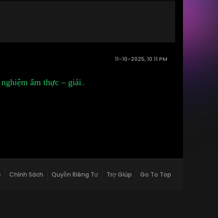
11-10-2025, 10:11 PM
 nghiệm ẩm thực – giải
...
ệ
Chính Sách
Quyền Riêng Tư
Trợ Giúp
Go To Top