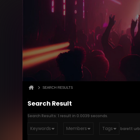
SEARCH RESULTS
Search Result
Search Results:
1 result in 0.0039 seconds.
Keywords
Members
Tags
barett ur