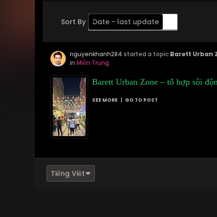
Sort By
Date - last update
Order
nguyenkhanh284
Descending
started a topic
Barett Urban Z
in
Miền Trung
Barett Urban Zone – tổ hợp sôi độ
SEE MORE
|
GO TO POST
Tiếng Việt