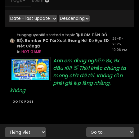
Tags
boom
tungnguyen88
started a topic
💣 BOM TẤN ĐỔ
26-11-
BỘ: Bomber PC Tái Xuất Giang Hồ! Đồ Họa 3D
2025,
Nét Căng🖱️
10:06 PM
in
HOT GAME
Anh em đồng nghiện 8x, 9x
đâu rồi! 👋 Thời khắc chúng ta
mong chờ đã tới. Không cần
phải giả lập lằng nhằng,
không
...
GO TO POST