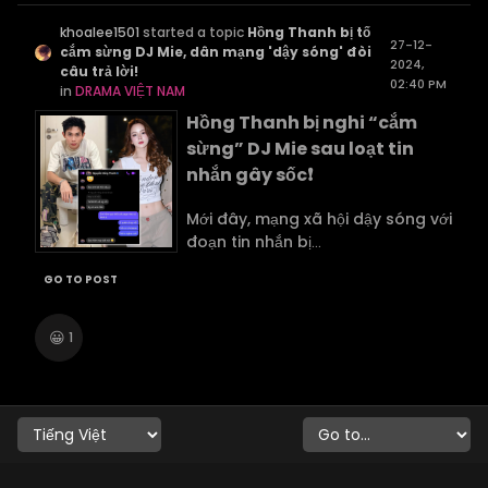
khoalee1501
started a topic
Hồng Thanh bị tố
27-12-
cắm sừng DJ Mie, dân mạng 'dậy sóng' đòi
2024,
câu trả lời!
02:40 PM
in
DRAMA VIỆT NAM
Hồng Thanh bị nghi “cắm
sừng” DJ Mie sau loạt tin
nhắn gây sốc❗️
Mới đây, mạng xã hội dậy sóng với
đoạn tin nhắn bị
...
GO TO POST
😀
1