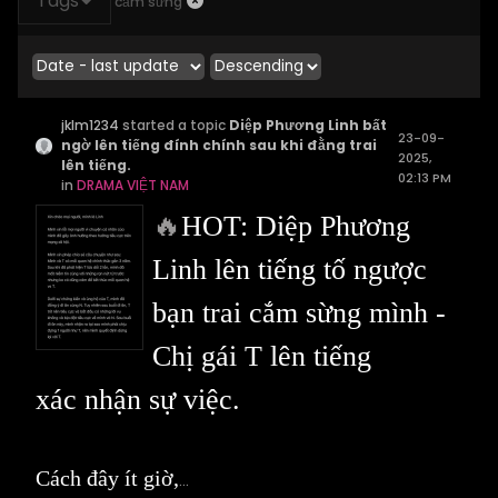
Tags
cắm sừng
jklm1234
started a topic
Diệp Phương Linh bất
23-09-
ngờ lên tiếng đính chính sau khi đằng trai
2025,
lên tiếng.
02:13 PM
in
DRAMA VIỆT NAM
🔥
HOT: Diệp Phương
Linh lên tiếng tố ngược
bạn trai cắm sừng mình -
Chị gái T lên tiếng
xác nhận sự việc.
Cách đây ít giờ,
...