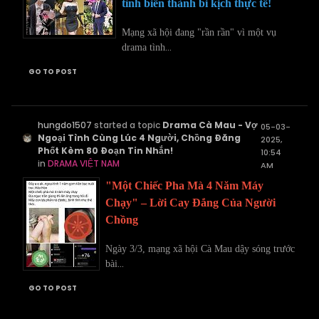
tình biến thành bi kịch thực tế!
Mạng xã hội đang "rần rần" vì một vụ
...
drama tình
GO TO POST
hungdo1507
started a topic
Drama Cà Mau - Vợ
05-03-
Ngoại Tình Cùng Lúc 4 Người, Chồng Đăng
2025,
Phốt Kèm 80 Đoạn Tin Nhắn!
10:54
in
DRAMA VIỆT NAM
AM
"Một Chiếc Pha Mà 4 Năm Máy
Chạy" – Lời Cay Đắng Của Người
Chồng
Ngày 3/3, mạng xã hội Cà Mau dậy sóng trước
...
bài
GO TO POST