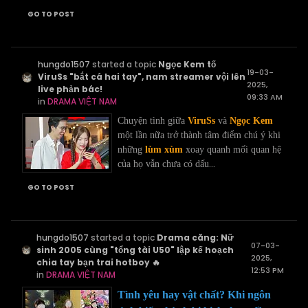
GO TO POST
hungdo1507
started a topic
Ngọc Kem tố
19-03-
ViruSs "bắt cá hai tay", nam streamer vội lên
2025,
live phản bác!
09:33 AM
in
DRAMA VIỆT NAM
Chuyện tình giữa
ViruSs
và
Ngọc Kem
một lần nữa trở thành tâm điểm chú ý khi
những
lùm xùm
xoay quanh mối quan hệ
...
của họ vẫn chưa có dấu
GO TO POST
hungdo1507
started a topic
Drama căng: Nữ
07-03-
sinh 2005 cùng "tổng tài U50" lập kế hoạch
2025,
chia tay bạn trai hotboy 🔥
12:53 PM
in
DRAMA VIỆT NAM
Tình yêu hay vật chất? Khi ngôn