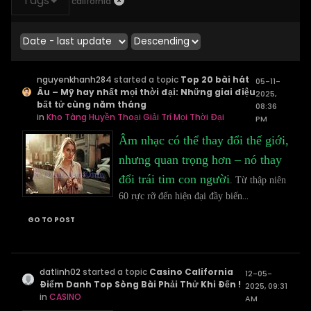
Tags
california
nguyenkhanh284
started a topic
Top 20 bài hát
05-11-
Âu – Mỹ hay nhất mọi thời đại: Những giai điệu
2025,
bất tử cùng năm tháng
08:36
in
Kho Tàng Huyền Thoại Giải Trí Mọi Thời Đại
PM
Âm nhạc có thể thay đổi thế giới,
nhưng quan trọng hơn – nó thay
đổi trái tim con người
. Từ thập niên
...
60 rực rỡ đến hiện đại đầy biến
GO TO POST
datlinh02
started a topic
Casino California
12-05-
Điểm Danh Top Sòng Bài Phải Thử Khi Đến !
2025, 09:31
in
CASINO
AM