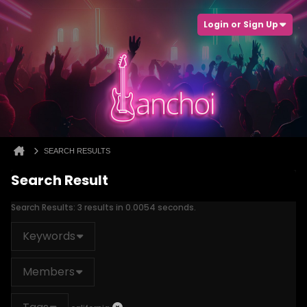
Login or Sign Up
SEARCH RESULTS
Search Result
Search Results:
3 results in 0.0054 seconds.
Keywords
Members