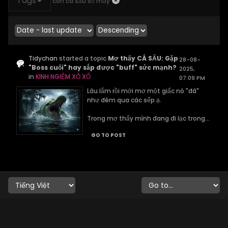
Tags
con cá sấu số mấy
Tidychan
started a topic
Mơ thấy CÁ SẤU: Gặp
28-08-
"Boss cuối" hay sắp được "buff" sức mạnh?
2025,
in
KINH NGIỆM XỔ XỐ
07:09 PM
Lâu lắm rồi mới mơ một giấc nó "đã"
như đêm qua các sếp ạ.
Trong mơ thấy mình đang đi lạc trong...
GO TO POST