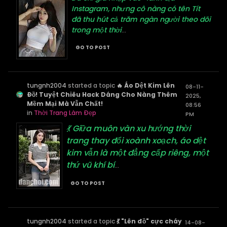
Instagram, nhưng cô nàng có tên Tít
đã thu hút cả trăm ngàn người theo dõi
trong một thời
...
GO TO POST
tungnh2004
started a topic
🔥 Áo Dệt Kim Lên
08-11-
Đồ! Tuyệt Chiêu Hack Dáng Cho Nàng Thêm
2025,
Mềm Mại Mà Vẫn Chất!
08:56
in
Thời Trang Làm Đẹp
PM
💃 Giữa muôn vàn xu hướng thời
trang thay đổi xoành xoạch, áo dệt
kim vẫn là một đẳng cấp riêng, một
thứ vũ khí bí
...
GO TO POST
tungnh2004
started a topic
💃 "Lên đồ" cực cháy
14-08-