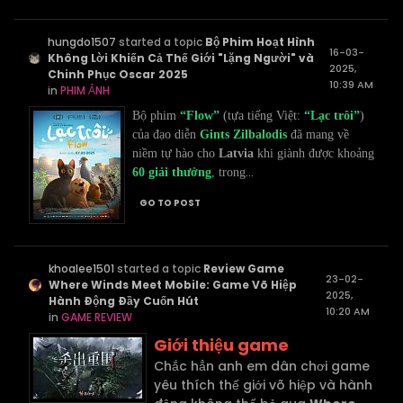
hungdo1507
started a topic
Bộ Phim Hoạt Hình
16-03-
Không Lời Khiến Cả Thế Giới "Lặng Người" và
2025,
Chinh Phục Oscar 2025
10:39 AM
in
PHIM ẢNH
Bộ phim
“Flow”
(tựa tiếng Việt:
“Lạc trôi”
)
của đạo diễn
Gints Zilbalodis
đã mang về
niềm tự hào cho
Latvia
khi giành được khoảng
...
60 giải thưởng
,
trong
GO TO POST
khoalee1501
started a topic
Review Game
23-02-
Where Winds Meet Mobile: Game Võ Hiệp
2025,
Hành Động Đầy Cuốn Hút
10:20 AM
in
GAME REVIEW
Giới thiệu game
Chắc hẳn anh em dân chơi game
yêu thích thế giới võ hiệp và hành