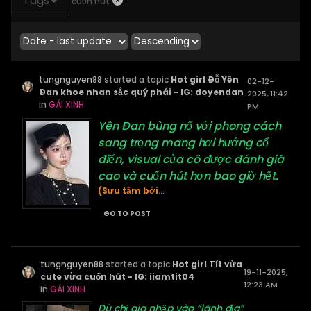
Tags
cuốn hút
tungnguyen88
started a topic
Hot girl Đỗ Yên
02-12-
Đan khoe nhan sắc quý phái - IG: doyendan
2025, 11:42
in
GÁI XINH
PM
Yên Đan bùng nổ với phong cách
sang trọng mang hơi hướng cổ
điển, visual của cô được đánh giá
cao và cuốn hút hơn bao giờ hết.
(Sưu tầm bởi
...
GO TO POST
tungnguyen88
started a topic
Hot girl Tít vừa
19-11-2025,
cute vừa cuốn hút - IG: iiamtit04
12:23 AM
in
GÁI XINH
Dù chỉ gia nhập vào “lãnh địa”