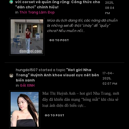
với corset và quần ống rộng: Công thức cho
2025,
"dân chơi" chính hiệu!
08:04
in
Thời Trang Làm Đẹp
PM
Mùa du lịch đang tới, các nàng đã chuẩn
bị những set đồ thật "cháy" để "quẩy"
chưa? Nếu muốn nổi
...
GO TO POST
hungdo1507
started a topic
"Hot girl Nha
17-04-
Trang" Huỳnh Anh khoe visual cực nét bên
2025,
biển xanh
02:07 PM
in
GÁI XINH
Mai Thị Huỳnh Anh – hot girl Nha Trang, mới
đây đã khiến dân mạng “bỏng mắt” khi chia sẻ
...
loạt ảnh diện đồ biển cực
GO TO POST