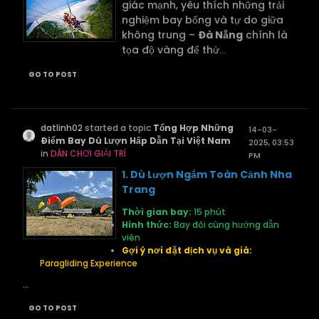
giác mạnh, yêu thích những trải
nghiệm bay bổng và tự do giữa
không trung –
Đà Nẵng
chính là
tọa độ vàng để thử
...
GO TO POST
datlinh02
started a topic
Tổng Hợp Những
14-03-
Điểm Bay Dù Lượn Hấp Dẫn Tại Việt Nam
2025, 03:53
in
DÂN CHƠI GIẢI TRÍ
PM
1. Dù Lượn Ngắm Toàn Cảnh Nha
Trang
Thời gian bay:
15 phút
Hình thức:
Bay đôi cùng hướng dẫn
viên
Gợi ý nơi đặt dịch vụ và giá:
Paragliding Experience
...
GO TO POST