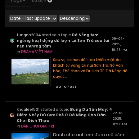
Tags
dù lượn
tungnh2004
started a topic
Đà Nẵng tạm
09-07-
ngừng hoạt động dù lượn tại Sơn Trà sau tai
2025,
nạn thương tâm
10:46 PM
in
DRAMA VIỆT NAM
Sau vụ tai nạn dù lượn khiến một du
khách tử vong tại núi Sơn Trà, Sở Văn
hóa, Thể thao và Du lịch TP Đà Nẵng đã
quyết
...
GO TO POST
khoalee1501
started a topic
Bung Dù Săn Mây: 4
22-05-
Điểm Nhảy Dù Cực Phê Ở Đà Nẵng Cho Dân
2025,
Chơi Đích Thực
11:27 AM
in
DÂN CHƠI GIẢI TRÍ
Dành cho anh em đam mê cảm